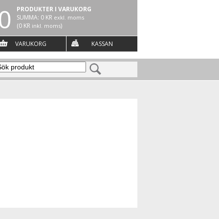
0
PRODUKTER I VARUKORG
SUMMA:
0 KR
exkl. moms
(
0 KR
)
inkl. moms
VARUKORG
KASSAN