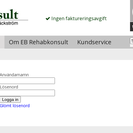
Ingen faktureringsavgift
Om EB Rehabkonsult
Kundservice
Användarnamn
Lösenord
Glömt lösenord