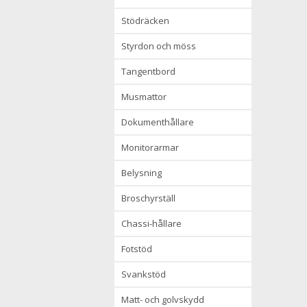
stödräcken
styrdon och möss
tangentbord
musmattor
dokumenthållare
monitorarmar
belysning
broschyrställ
chassi-hållare
fotstöd
svankstöd
matt- och golvskydd