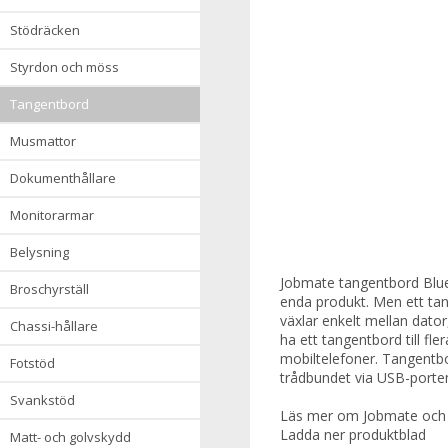
stödräcken
styrdon och möss
tangentbord
musmattor
dokumenthållare
monitorarmar
belysning
Jobmate tangentbord Blue
broschyrställ
enda produkt. Men ett tan
växlar enkelt mellan dator
chassi-hållare
ha ett tangentbord till f
mobiltelefoner. Tangentbo
fotstöd
trådbundet via USB-porten 
svankstöd
Läs mer om Jobmate och 
Ladda ner produktblad
matt- och golvskydd