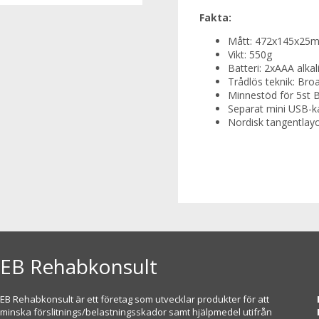
Fakta:
Mått: 472x145x25
Vikt: 550g
Batteri: 2xAAA alka
Trådlös teknik: Br
Minnestöd för 5st 
Separat mini USB-k
Nordisk tangentlay
EB Rehabkonsult
EB Rehabkonsult är ett företag som utvecklar produkter för att
minska förslitnings/belastningsskador samt hjälpmedel utifrån