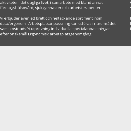
aktiviteter i det dagliga livet, i samarbete med bland annat
företagshälsovård, sjukgymnaster och arbetsterapeuter.
Vi erbjuder även ett brett och heltäckande sortiment inom
data/ergonomi. Arbetsplatsanpassning kan utföras i närområdet
samt kostnadsfri utprovning Individuella specialanpassningar
efter önskemål Ergonomisk arbetsplatsgenomgång.