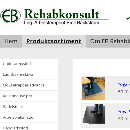
Hem
Produktsortiment
Om EB Rehabk
underarmsstöd
läs- & skrivskivor
Yoga S
mousetrapper advance
Art nr
rollermouse pro
sadelstolar
Yoga S
arbetsplatsmattor
Art nr
handledsstöd