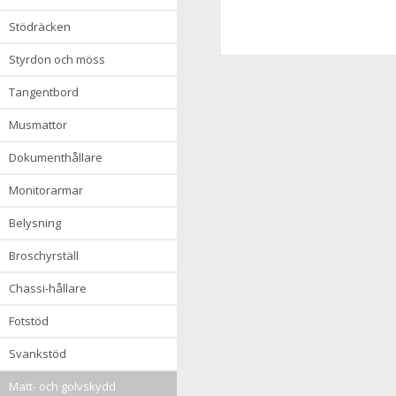
stödräcken
styrdon och möss
tangentbord
musmattor
dokumenthållare
monitorarmar
belysning
broschyrställ
chassi-hållare
fotstöd
svankstöd
matt- och golvskydd