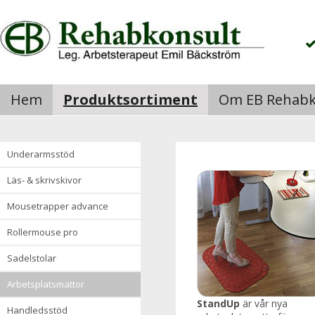
Hem
Produktsortiment
Om EB Rehabk
underarmsstöd
läs- & skrivskivor
mousetrapper advance
rollermouse pro
sadelstolar
arbetsplatsmattor
StandUp
är vår nya
handledsstöd