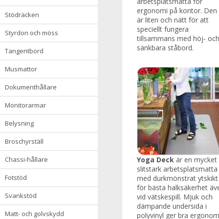
arbetsplatsmatta för
ergonomi på kontor. Den
stödräcken
är liten och nätt för att
speciellt fungera
styrdon och möss
tillsammans med höj- oc
sänkbara ståbord.
tangentbord
musmattor
dokumenthållare
monitorarmar
belysning
broschyrställ
chassi-hållare
Yoga Deck
är en mycket
slitstark arbetsplatsmatta
fotstöd
med durkmönstrat ytskikt
för bästa halksäkerhet äv
svankstöd
vid vätskespill. Mjuk och
dämpande undersida i
matt- och golvskydd
polyvinyl ger bra ergonom