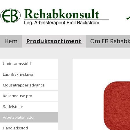
Hem
Produktsortiment
Om EB Rehabk
underarmsstöd
läs- & skrivskivor
mousetrapper advance
rollermouse pro
sadelstolar
arbetsplatsmattor
handledsstöd