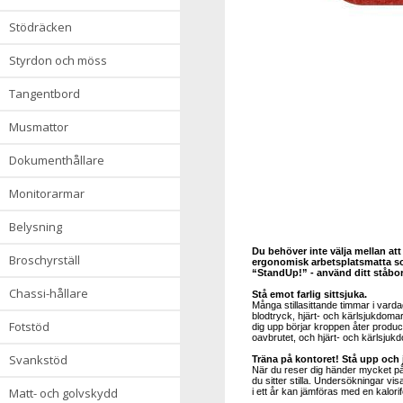
stödräcken
styrdon och möss
tangentbord
musmattor
dokumenthållare
monitorarmar
belysning
Du behöver inte välja mellan att
broschyrställ
ergonomisk arbetsplatsmatta som 
“StandUp!” - använd ditt ståbo
chassi-hållare
Stå emot farlig sittsjuka.
Många stillasittande timmar i varda
blodtryck, hjärt- och kärlsjukdom
fotstöd
dig upp börjar kroppen åter produ
oavbrutet, och hjärt- och kärlsju
svankstöd
Träna på kontoret! Stå upp och 
När du reser dig händer mycket på 
du sitter stilla. Undersökningar vis
matt- och golvskydd
i ett år kan jämföras med en kalo