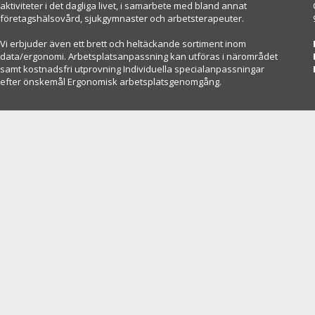
aktiviteter i det dagliga livet, i samarbete med bland annat
företagshälsovård, sjukgymnaster och arbetsterapeuter.
Vi erbjuder även ett brett och heltäckande sortiment inom
data/ergonomi. Arbetsplatsanpassning kan utföras i närområdet
samt kostnadsfri utprovning Individuella specialanpassningar
efter önskemål Ergonomisk arbetsplatsgenomgång.