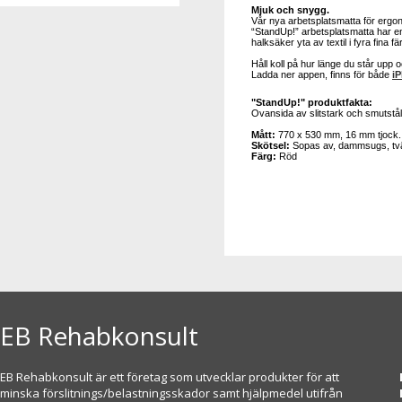
Mjuk och snygg.
Vår nya arbetsplatsmatta för ergono
“StandUp!” arbetsplatsmatta har 
halksäker yta av textil i fyra fina f
Håll koll på hur länge du står upp
Ladda ner appen, finns för både
i
"StandUp!" produktfakta:
Ovansida av slitstark och smutstål
Mått:
770 x 530 mm, 16 mm tjock
Skötsel:
Sopas av, dammsugs, tvät
Färg:
Röd
EB Rehabkonsult
EB Rehabkonsult är ett företag som utvecklar produkter för att
minska förslitnings/belastningsskador samt hjälpmedel utifrån