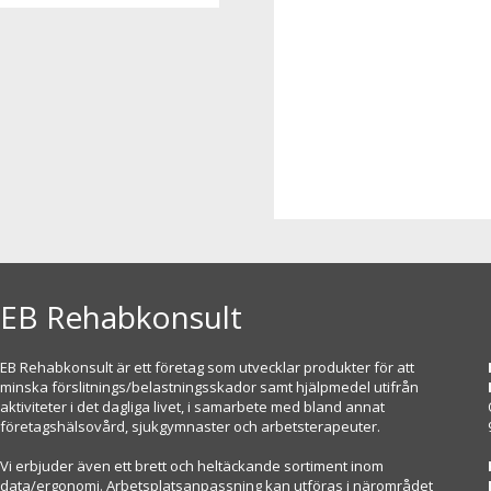
EB Rehabkonsult
EB Rehabkonsult är ett företag som utvecklar produkter för att
minska förslitnings/belastningsskador samt hjälpmedel utifrån
aktiviteter i det dagliga livet, i samarbete med bland annat
företagshälsovård, sjukgymnaster och arbetsterapeuter.
Vi erbjuder även ett brett och heltäckande sortiment inom
data/ergonomi. Arbetsplatsanpassning kan utföras i närområdet