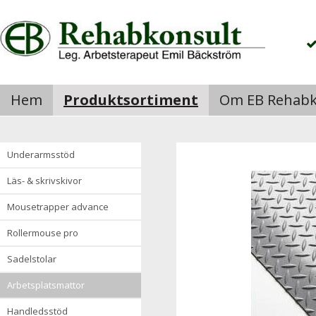
Hem
Produktsortiment
Om EB Rehabk
underarmsstöd
läs- & skrivskivor
mousetrapper advance
rollermouse pro
sadelstolar
arbetsplatsmattor
handledsstöd