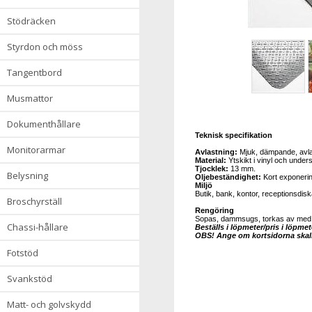
stödräcken
styrdon och möss
tangentbord
musmattor
dokumenthållare
Teknisk specifikation
monitorarmar
Avlastning:
Mjuk, dämpande, avl
Material:
Ytskikt i vinyl och under
Tjocklek:
13 mm.
belysning
Oljebeständighet:
Kort exponeri
Miljö
Butik, bank, kontor, receptionsdiskar
broschyrställ
Rengöring
Sopas, dammsugs, torkas av med e
chassi-hållare
Beställs i löpmeter/pris i löpmet
OBS! Ange om kortsidorna skall 
fotstöd
svankstöd
matt- och golvskydd