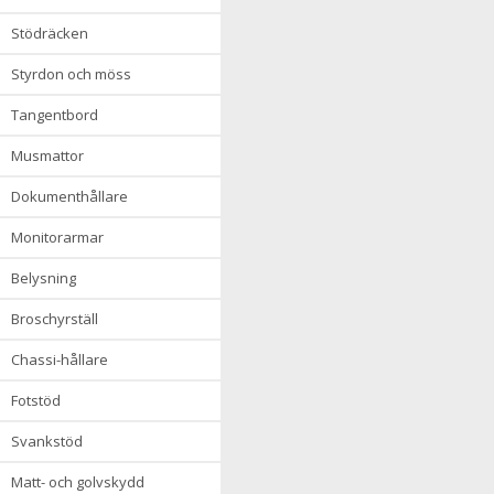
stödräcken
styrdon och möss
tangentbord
musmattor
dokumenthållare
monitorarmar
belysning
broschyrställ
chassi-hållare
fotstöd
svankstöd
matt- och golvskydd