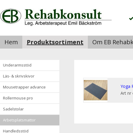
Hem
Produktsortiment
Om EB Rehabk
underarmsstöd
läs- & skrivskivor
Yoga P
mousetrapper advance
Art nr
rollermouse pro
sadelstolar
arbetsplatsmattor
handledsstöd