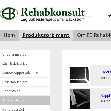
Hem
Produktsortiment
Om EB Rehabk
underarmsstöd
läs- & skrivskivor
Kantli
mousetrapper advance
Art nr
rollermouse pro
sadelstolar
Koppli
arbetsplatsmattor
Art nr
handledsstöd