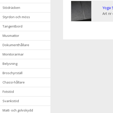
stödräcken
Yoga S
Art nr
styrdon och möss
tangentbord
musmattor
dokumenthållare
monitorarmar
belysning
broschyrställ
chassi-hållare
fotstöd
svankstöd
matt- och golvskydd