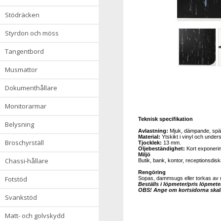
stödräcken
styrdon och möss
tangentbord
musmattor
dokumenthållare
monitorarmar
Teknisk specifikation
belysning
Avlastning:
Mjuk, dämpande, spä
Material:
Ytskikt i vinyl och unde
broschyrställ
Tjocklek:
13 mm.
Oljebeständighet:
Kort exponerin
Miljö
chassi-hållare
Butik, bank, kontor, receptionsdiskar
Rengöring
fotstöd
Sopas, dammsugs eller torkas av m
Beställs i löpmeter/pris löpmeter
OBS! Ange om kortsidorna skall 
svankstöd
matt- och golvskydd