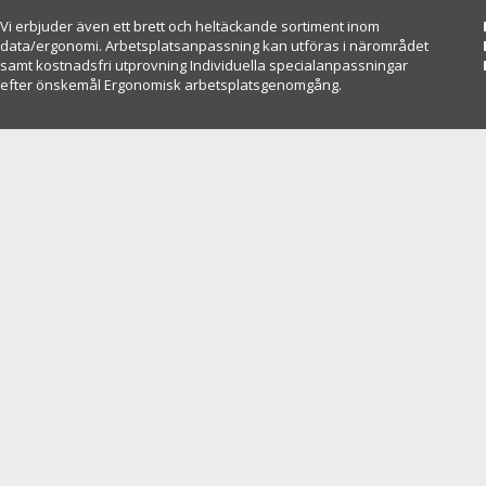
Vi erbjuder även ett brett och heltäckande sortiment inom
data/ergonomi. Arbetsplatsanpassning kan utföras i närområdet
samt kostnadsfri utprovning Individuella specialanpassningar
efter önskemål Ergonomisk arbetsplatsgenomgång.