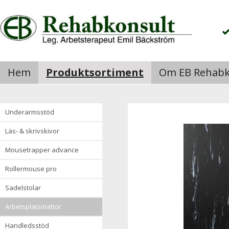
Hem
Produktsortiment
Om EB Rehabk
underarmsstöd
läs- & skrivskivor
mousetrapper advance
rollermouse pro
sadelstolar
arbetsplatsmattor
handledsstöd