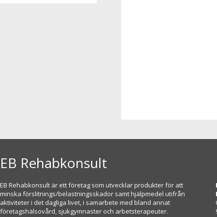
EB Rehabkonsult
EB Rehabkonsult är ett företag som utvecklar produkter för att
minska förslitnings/belastningsskador samt hjälpmedel utifrån
aktiviteter i det dagliga livet, i samarbete med bland annat
företagshälsovård, sjukgymnaster och arbetsterapeuter.