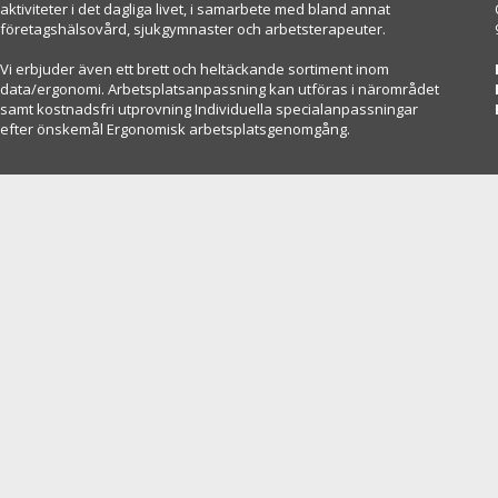
aktiviteter i det dagliga livet, i samarbete med bland annat
företagshälsovård, sjukgymnaster och arbetsterapeuter.
Vi erbjuder även ett brett och heltäckande sortiment inom
data/ergonomi. Arbetsplatsanpassning kan utföras i närområdet
samt kostnadsfri utprovning Individuella specialanpassningar
efter önskemål Ergonomisk arbetsplatsgenomgång.