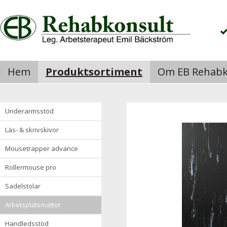
Hem
Produktsortiment
Om EB Rehabk
underarmsstöd
läs- & skrivskivor
mousetrapper advance
rollermouse pro
sadelstolar
arbetsplatsmattor
handledsstöd