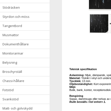
stödräcken
styrdon och möss
tangentbord
musmattor
dokumenthållare
monitorarmar
belysning
Teknisk specifikation
broschyrställ
Avlastning:
Mjuk, dämpande, spä
Material:
Ytskikt i vinyl och unde
chassi-hållare
Tjocklek:
13 mm.
Oljebeständighet:
Kort exponerin
Miljö
fotstöd
Butik, bank, kontor, receptionsdiskar
Rengöring
svankstöd
Sopas, dammsugs eller torkas av m
Rulle beställs i hel enhet= 1.
matt- och golvskydd