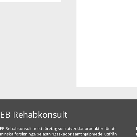
EB Rehabkonsult
EB Rehabkonsult är ett företag som utvecklar produkter för att
minska förslitnings/belastningsskador samt hjälpmedel utifrån