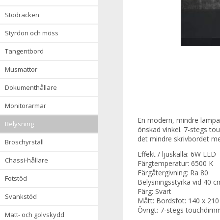
stödräcken
styrdon och möss
tangentbord
musmattor
dokumenthållare
monitorarmar
En modern, mindre lampa i 
belysning
önskad vinkel. 7-stegs to
det mindre skrivbordet men
broschyrställ
Effekt / ljuskälla: 6W LED
chassi-hållare
Färgtemperatur: 6500 K
Färgåtergivning: Ra 80
fotstöd
Belysningsstyrka vid 40 
Färg: Svart
svankstöd
Mått: Bordsfot: 140 x 2
Övrigt: 7-stegs touchdimme
matt- och golvskydd