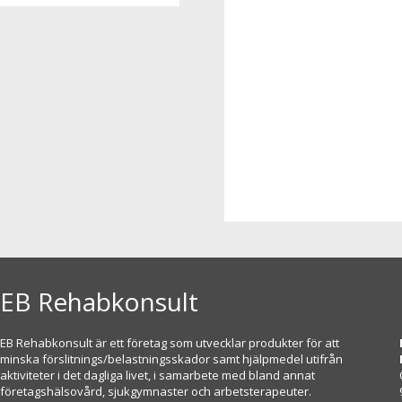
EB Rehabkonsult
EB Rehabkonsult är ett företag som utvecklar produkter för att
minska förslitnings/belastningsskador samt hjälpmedel utifrån
aktiviteter i det dagliga livet, i samarbete med bland annat
företagshälsovård, sjukgymnaster och arbetsterapeuter.