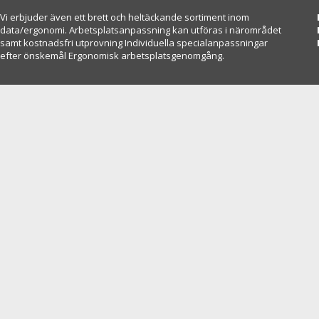
Vi erbjuder även ett brett och heltäckande sortiment inom
data/ergonomi. Arbetsplatsanpassning kan utföras i närområdet
samt kostnadsfri utprovning Individuella specialanpassningar
efter önskemål Ergonomisk arbetsplatsgenomgång.