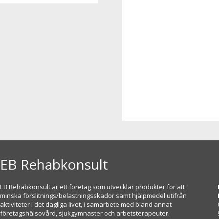
EB Rehabkonsult
EB Rehabkonsult är ett företag som utvecklar produkter för att
minska förslitnings/belastningsskador samt hjälpmedel utifrån
aktiviteter i det dagliga livet, i samarbete med bland annat
företagshälsovård, sjukgymnaster och arbetsterapeuter.