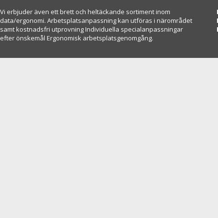
Vi erbjuder även ett brett och heltäckande sortiment inom
data/ergonomi. Arbetsplatsanpassning kan utföras i närområdet
samt kostnadsfri utprovning Individuella specialanpassningar
efter önskemål Ergonomisk arbetsplatsgenomgång.