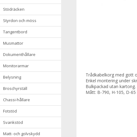
stödräcken
styrdon och möss
tangentbord
musmattor
dokumenthållare
monitorarmar
Trådkabelkorg med gott o
belysning
Enkel montering under skr
Bulkpackad utan kartong. 
broschyrställ
Mått: B-790, H-105, D-6
chassi-hållare
fotstöd
svankstöd
matt- och golvskydd