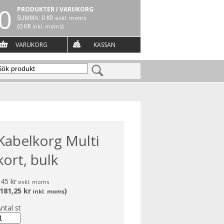
0
PRODUKTER I VARUKORG
SUMMA:
0 KR
exkl. moms
(
0 KR
)
inkl. moms
VARUKORG
KASSAN
Kabelkorg Multi
kort, bulk
45 kr
exkl. moms
181,25 kr
)
inkl. moms
ntal
st