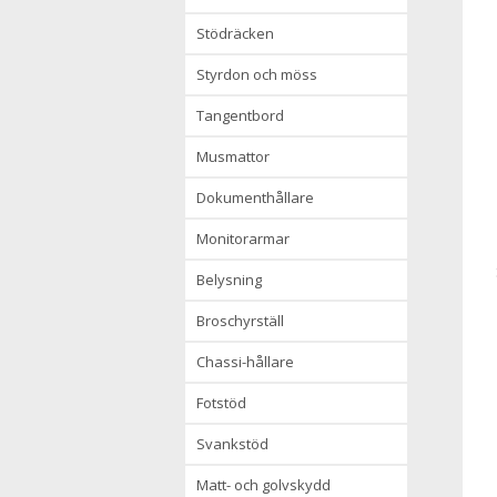
stödräcken
styrdon och möss
tangentbord
musmattor
dokumenthållare
monitorarmar
belysning
broschyrställ
chassi-hållare
fotstöd
svankstöd
matt- och golvskydd