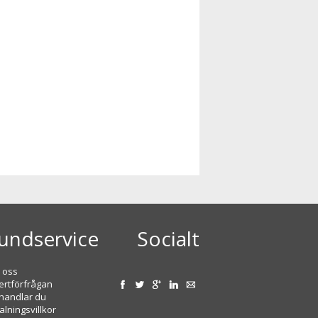
undservice
Socialt
 oss
ertförfrågan
handlar du
alningsvillkor