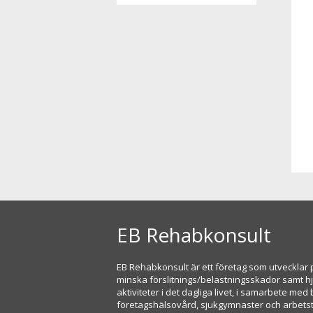
EB Rehabkonsult
EB Rehabkonsult är ett företag som utvecklar p
minska förslitnings/belastningsskador samt h
aktiviteter i det dagliga livet, i samarbete med
företagshälsovård, sjukgymnaster och arbets