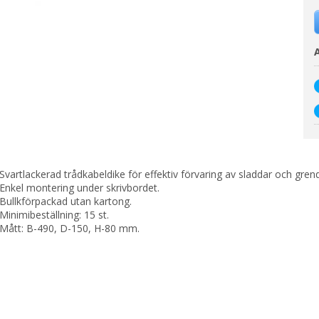
A
Svartlackerad trådkabeldike för effektiv förvaring av sladdar och gren
Enkel montering under skrivbordet.
Bullkförpackad utan kartong.
Minimibeställning: 15 st.
Mått: B-490, D-150, H-80 mm.