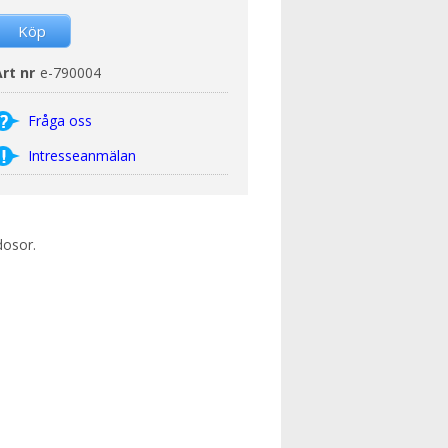
rt nr
e-790004
Fråga oss
Intresseanmälan
dosor.