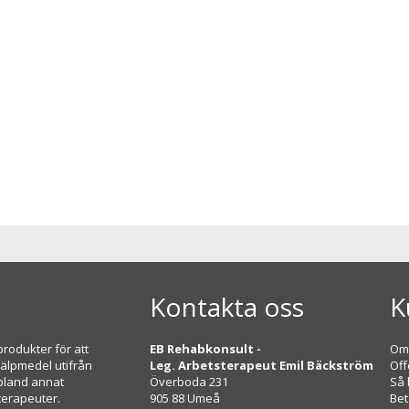
Kontakta oss
K
rodukter för att
EB Rehabkonsult -
Om
jälpmedel utifrån
Leg. Arbetsterapeut Emil Bäckström
Off
 bland annat
Överboda 231
Så 
terapeuter.
905 88 Umeå
Bet