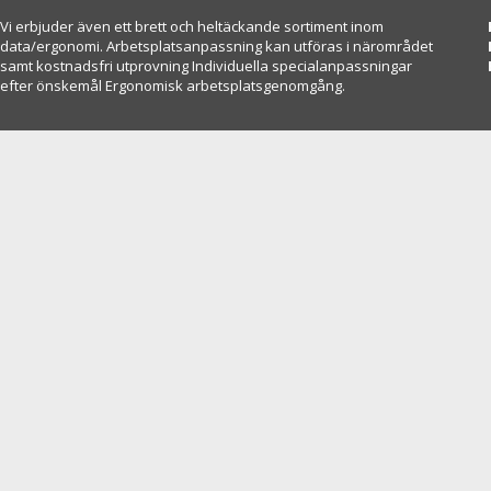
Vi erbjuder även ett brett och heltäckande sortiment inom
data/ergonomi. Arbetsplatsanpassning kan utföras i närområdet
samt kostnadsfri utprovning Individuella specialanpassningar
efter önskemål Ergonomisk arbetsplatsgenomgång.