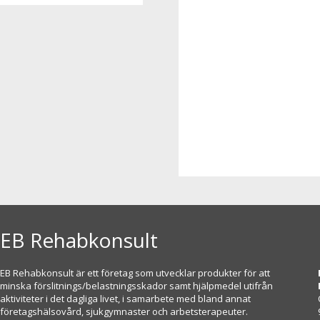
EB Rehabkonsult
EB Rehabkonsult är ett företag som utvecklar produkter för att
minska förslitnings/belastningsskador samt hjälpmedel utifrån
aktiviteter i det dagliga livet, i samarbete med bland annat
företagshälsovård, sjukgymnaster och arbetsterapeuter.