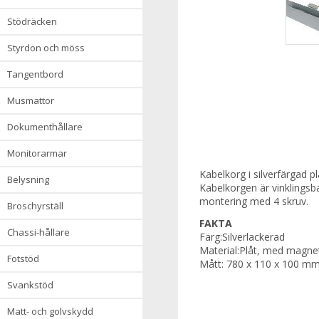
stödräcken
styrdon och möss
tangentbord
musmattor
dokumenthållare
monitorarmar
Kabelkorg i silverfärgad p
belysning
Kabelkorgen är vinklingsb
montering med 4 skruv.
broschyrställ
FAKTA
chassi-hållare
Färg:Silverlackerad
Material:Plåt, med magne
fotstöd
Mått: 780 x 110 x 100 m
svankstöd
matt- och golvskydd