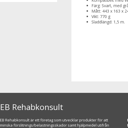
Kompatibelt med Wi
Färg: Svart, med grå
Mått: 443 x 163 x 
Vikt: 770 g
Sladdlängd: 1,5 m.
EB Rehabkonsult
EB Rehabkonsult är ett företag som utvecklar produkter för att
minska förslitnings/belastningsskador samt hjälpmedel utifrån