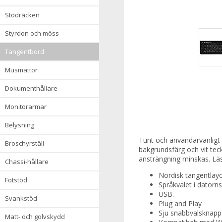
stödräcken
styrdon och möss
tangentbord
musmattor
dokumenthållare
monitorarmar
belysning
Tunt och användarvänligt 
broschyrställ
bakgrundsfärg och vit teck
ansträngning minskas. Lä
chassi-hållare
Nordisk tangentlay
fotstöd
Språkvalet i datorns
USB.
svankstöd
Plug and Play
Sju snabbvalsknappa
matt- och golvskydd