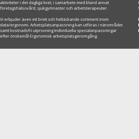
aktiviteter i det dagliga livet, i samarbete med bland annat
företagshälsovård, sjukgymnaster och arbetsterapeuter.
Vi erbjuder även ett brett och heltäckande sortiment inom
data/ergonomi. Arbetsplatsanpassning kan utföras i närområdet
samt kostnadsfri utprovning Individuella specialanpassningar
efter önskemål Ergonomisk arbetsplatsgenomgång.