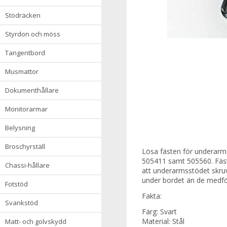
stödräcken
styrdon och möss
tangentbord
musmattor
dokumenthållare
monitorarmar
belysning
broschyrställ
Lösa fästen för underarm
505411 samt 505560. Fäst
chassi-hållare
att underarmsstödet skruv
under bordet än de medf
fotstöd
Fakta:
svankstöd
Färg: Svart
Material: Stål
matt- och golvskydd