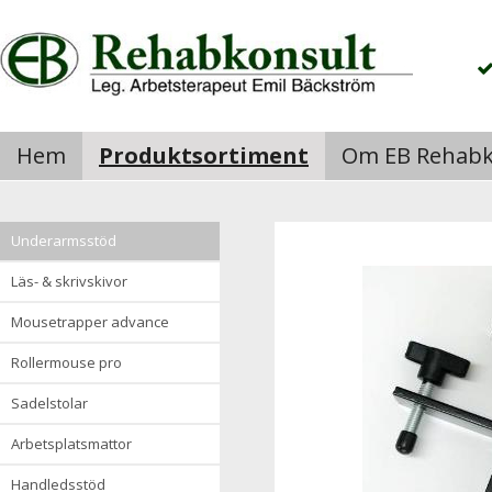
Hem
Produktsortiment
Om EB Rehabk
underarmsstöd
läs- & skrivskivor
mousetrapper advance
rollermouse pro
sadelstolar
arbetsplatsmattor
handledsstöd