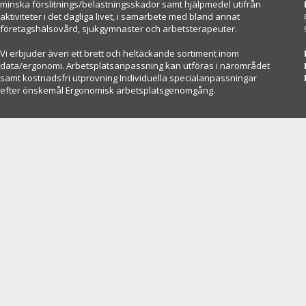
minska förslitnings/belastningsskador samt hjälpmedel utifrån
aktiviteter i det dagliga livet, i samarbete med bland annat
företagshälsovård, sjukgymnaster och arbetsterapeuter.
Vi erbjuder även ett brett och heltäckande sortiment inom
data/ergonomi. Arbetsplatsanpassning kan utföras i närområdet
samt kostnadsfri utprovning Individuella specialanpassningar
efter önskemål Ergonomisk arbetsplatsgenomgång.